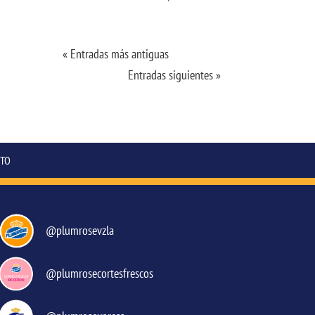
« Entradas más antiguas
Entradas siguientes »
TO
@plumrosevzla
@plumrosecortesfrescos