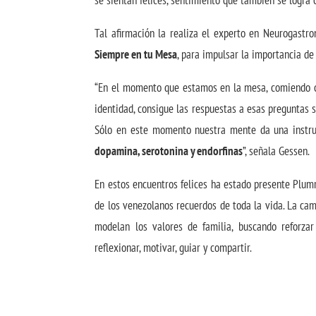
se sientan felices, sentimiento que también se logra 
Tal afirmación la realiza el experto en Neurogastr
Siempre en tu Mesa
, para impulsar la importancia de 
“En el momento que estamos en la mesa, comiendo co
identidad, consigue las respuestas a esas preguntas
Sólo en este momento nuestra mente da una instru
dopamina, serotonina y endorfinas
”, señala Gessen.
En estos encuentros felices ha estado presente Plumr
de los venezolanos recuerdos de toda la vida. La ca
modelan los valores de familia, buscando reforz
reflexionar, motivar, guiar y compartir.