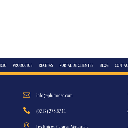
ICIO
PRODUCTOS
RECETAS
PORTAL DE CLIENTES
BLOG
CONTAC

info@plumrose.com

(0212) 273.87.11

Los Ruices, Caracas, Venezuela.