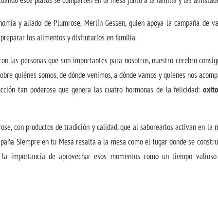
cuando esos platos se comparten en la mesa junto a la familia y las amistad
onomía y aliado de Plumrose, Merlín Gessen, quien apoya la campaña de va
preparar los alimentos y disfrutarlos en familia.
n las personas que son importantes para nosotros, nuestro cerebro consig
 sobre quiénes somos, de dónde venimos, a dónde vamos y quienes nos acomp
cción tan poderosa que genera las cuatro hormonas de la felicidad:
oxito
ose, con productos de tradición y calidad, que al saborearlos activan en la
mpaña Siempre en tu Mesa resalta a la mesa como el lugar donde se constru
ar la importancia de aprovechar esos momentos como un tiempo valioso