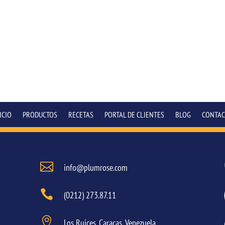
ICIO
PRODUCTOS
RECETAS
PORTAL DE CLIENTES
BLOG
CONTAC

info@plumrose.com

(0212) 273.87.11

Los Ruices, Caracas, Venezuela.