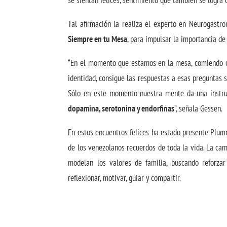
se sientan felices, sentimiento que también se logra 
Tal afirmación la realiza el experto en Neurogastr
Siempre en tu Mesa
, para impulsar la importancia de 
“En el momento que estamos en la mesa, comiendo co
identidad, consigue las respuestas a esas preguntas
Sólo en este momento nuestra mente da una instru
dopamina, serotonina y endorfinas
”, señala Gessen.
En estos encuentros felices ha estado presente Plumr
de los venezolanos recuerdos de toda la vida. La ca
modelan los valores de familia, buscando reforz
reflexionar, motivar, guiar y compartir.