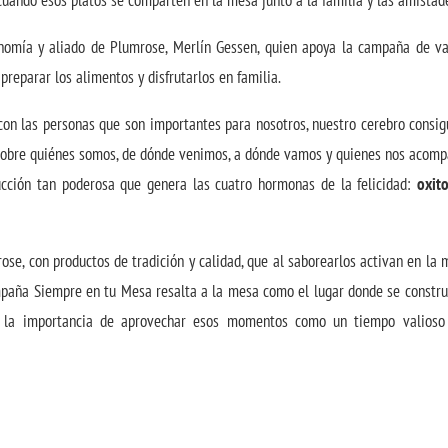
cuando esos platos se comparten en la mesa junto a la familia y las amistad
onomía y aliado de Plumrose, Merlín Gessen, quien apoya la campaña de va
preparar los alimentos y disfrutarlos en familia.
n las personas que son importantes para nosotros, nuestro cerebro consig
 sobre quiénes somos, de dónde venimos, a dónde vamos y quienes nos acomp
cción tan poderosa que genera las cuatro hormonas de la felicidad:
oxito
ose, con productos de tradición y calidad, que al saborearlos activan en la
mpaña Siempre en tu Mesa resalta a la mesa como el lugar donde se constru
ar la importancia de aprovechar esos momentos como un tiempo valioso