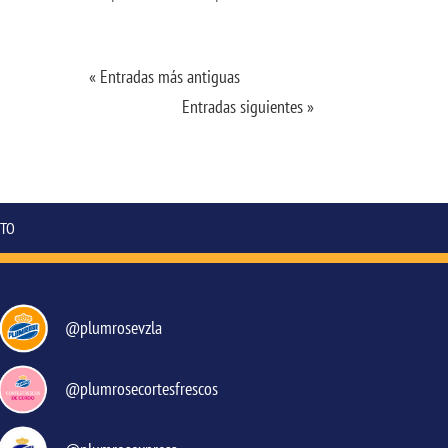
« Entradas más antiguas
Entradas siguientes »
TO
@plumrosevzla
@plumrosecortesfrescos