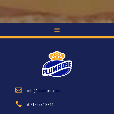

info@plumrose.com

(0212) 273.87.11