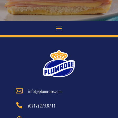

info@plumrose.com

(0212) 273.87.11