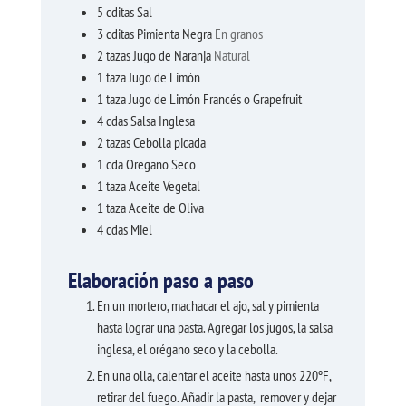
5
cditas
Sal
3
cditas
Pimienta Negra
En granos
2
tazas
Jugo de Naranja
Natural
1
taza
Jugo de Limón
1
taza
Jugo de Limón Francés o Grapefruit
4
cdas
Salsa Inglesa
2
tazas
Cebolla picada
1
cda
Oregano Seco
1
taza
Aceite Vegetal
1
taza
Aceite de Oliva
4
cdas
Miel
Elaboración paso a paso
En un mortero, machacar el ajo, sal y pimienta
hasta lograr una pasta. Agregar los jugos, la salsa
inglesa, el orégano seco y la cebolla.
En una olla, calentar el aceite hasta unos 220ºF,
retirar del fuego. Añadir la pasta, remover y dejar