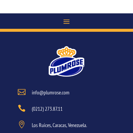

info@plumrose.com

(0212) 273.87.11

Los Ruices, Caracas, Venezuela.