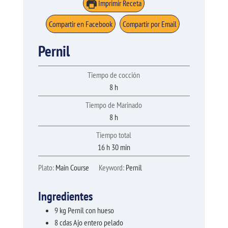
Imprimir Receta
Compartir en Facebook
Compartir por Email
Pernil
Tiempo de cocción
horas
8
h
Tiempo de Marinado
horas
8
h
Tiempo total
horas
minutos
16
h
30
min
Plato:
Main Course
Keyword:
Pernil
Ingredientes
9
kg
Pernil con hueso
8
cdas
Ajo entero pelado