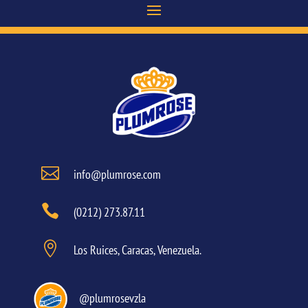

info@plumrose.com

(0212) 273.87.11

Los Ruices, Caracas, Venezuela.
@plumrosevzla