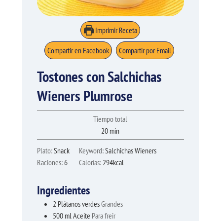
Imprimir Receta
Compartir en Facebook
Compartir por Email
Tostones con Salchichas
Wieners Plumrose
Tiempo total
minutos
20
min
Plato:
Snack
Keyword:
Salchichas Wieners
Raciones:
6
Calorías:
294
kcal
Ingredientes
2
Plátanos verdes
Grandes
500
ml
Aceite
Para freir