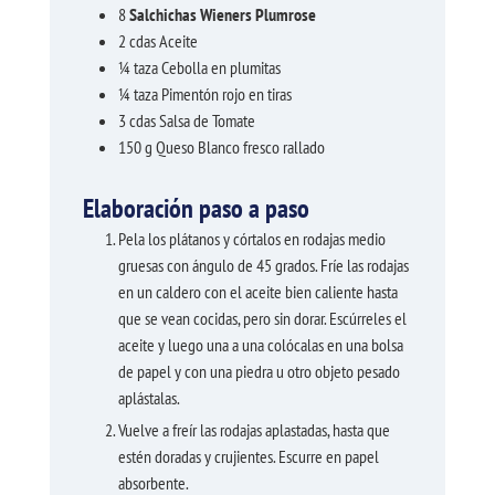
8
Salchichas Wieners Plumrose
2
cdas
Aceite
¼
taza
Cebolla en plumitas
¼
taza
Pimentón rojo en tiras
3
cdas
Salsa de Tomate
150
g
Queso Blanco fresco rallado
Elaboración paso a paso
Pela los plátanos y córtalos en rodajas medio
gruesas con ángulo de 45 grados. Fríe las rodajas
en un caldero con el aceite bien caliente hasta
que se vean cocidas, pero sin dorar. Escúrreles el
aceite y luego una a una colócalas en una bolsa
de papel y con una piedra u otro objeto pesado
aplástalas.
Vuelve a freír las rodajas aplastadas, hasta que
estén doradas y crujientes. Escurre en papel
absorbente.