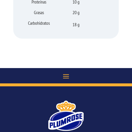
Proteínas
10 g
Grasas
20 g
Carbohidratos
18 g