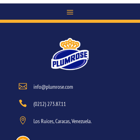

info@plumrose.com

(0212) 273.87.11

Los Ruices, Caracas, Venezuela.